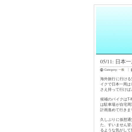
05/11: 
Category:
一般
海外旅行に行ける
イクで日本一周は
さえ持って行けば
候補のバイクはT
は駐車場が自宅周
計画進めて行きま
久しぶりに仮想通
た、すいません皆
るような気がして