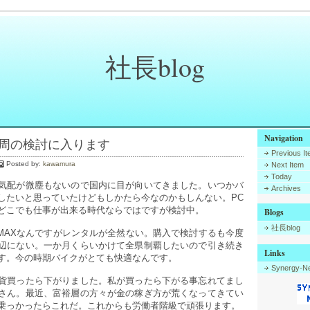
社長blog
Navigation
日本一周の検討に入ります
Previous I
Posted by:
kawamura
Next Item
Today
気配が微塵もないので国内に目が向いてきました。いつかバ
Archives
したいと思っていたけどもしかたら今なのかもしんない。PC
どこでも仕事が出来る時代ならではですが検討中。
Blogs
社長blog
-MAXなんですがレンタルが全然ない。購入で検討するも今度
辺にない。一か月くらいかけて全県制覇したいので引き続き
Links
す。今の時期バイクがとても快適なんです。
Synergy-Ne
貨買ったら下がりました。私が買ったら下がる事忘れてまし
さん。最近、富裕層の方々が金の稼ぎ方が荒くなってきてい
乗っかったらこれだ。これからも労働者階級で頑張ります。