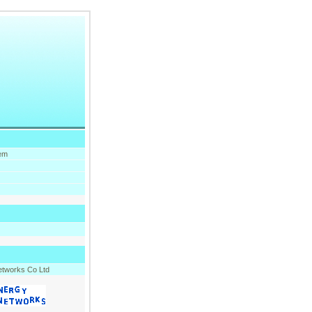
tem
tworks Co Ltd